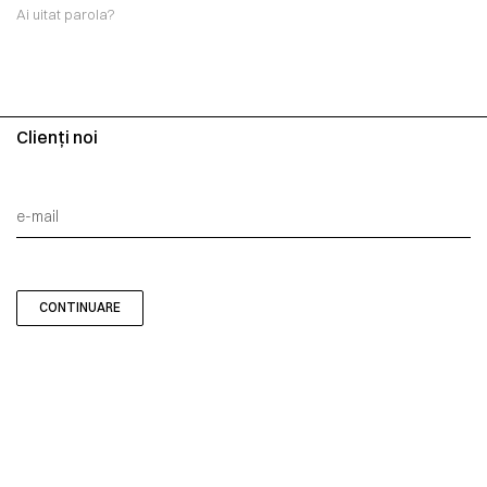
Ai uitat parola?
Clienți noi
CONTINUARE