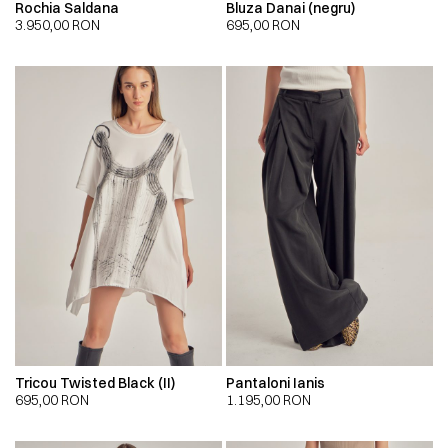
Rochia Saldana
Bluza Danai (negru)
3.950,00
RON
695,00
RON
Tricou Twisted Black (II)
Pantaloni Ianis
695,00
RON
1.195,00
RON