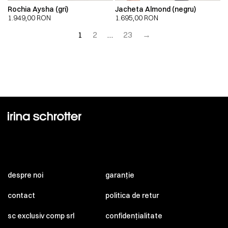
Rochia Aysha (gri)
Jacheta Almond (negru)
1.949,00
RON
1.695,00
RON
1
2
…
23
→
despre noi
garanție
contact
politica de retur
sc exclusiv comp srl
confidențialitate