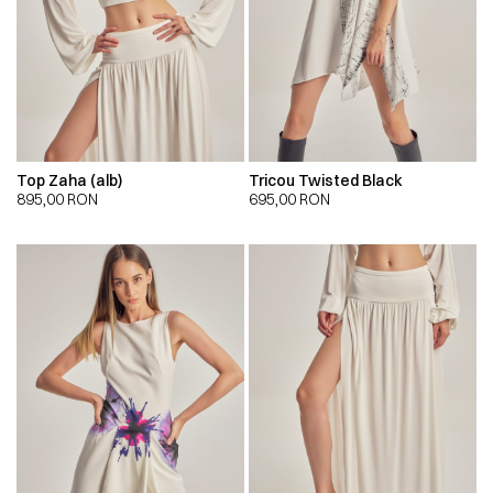
Top Zaha (alb)
Tricou Twisted Black
895,00
RON
695,00
RON