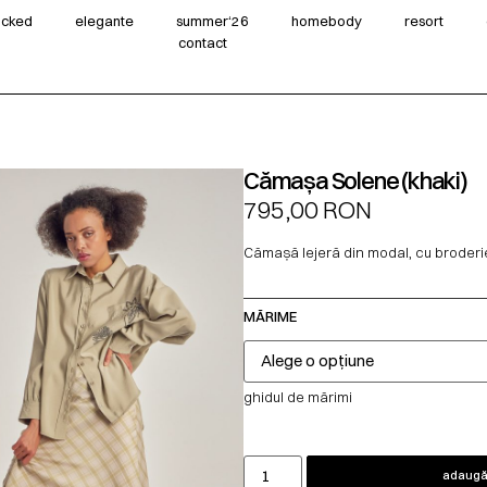
wicked
elegante
summer‘26
homebody
resort
contact
Cămașa Solene (khaki)
795,00
RON
Cămașă lejeră din modal, cu broderie
MĂRIME
ghidul de mărimi
adaugă 