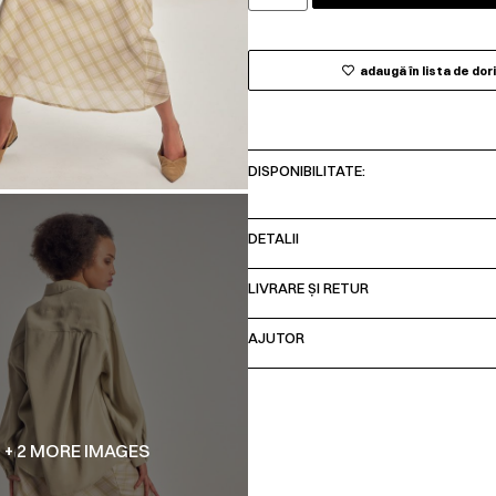
adaugă în lista de dor
DISPONIBILITATE:
DETALII
LIVRARE ȘI RETUR
AJUTOR
+ 2 MORE IMAGES