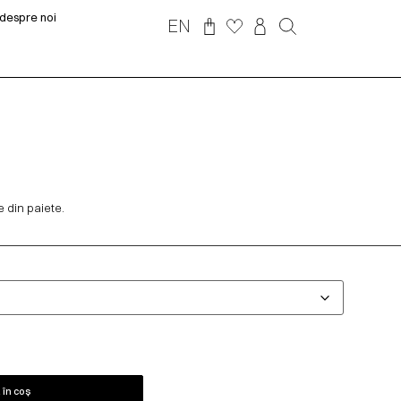
despre noi
EN
 din paiete.
în coș