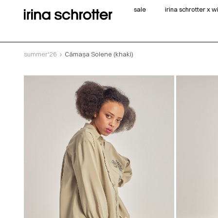
sale
irina schrotter x 
summer‘26
Cămașa Solene (khaki)