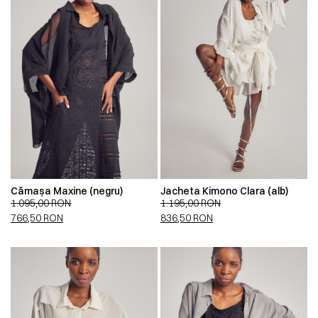
Cămașa Maxine (negru)
Jacheta Kimono Clara (alb)
1.095,00
RON
1.195,00
RON
766,50
RON
836,50
RON