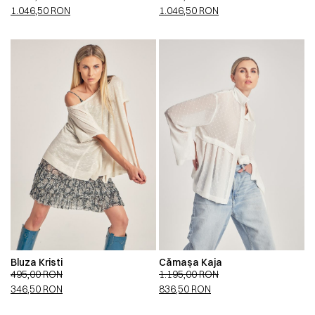
1.046,50
RON
1.046,50
RON
Bluza Kristi
Cămașa Kaja
495,00
RON
1.195,00
RON
346,50
RON
836,50
RON