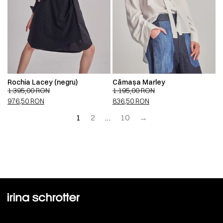
Rochia Lacey (negru)
Cămașa Marley
1.395,00
RON
1.195,00
RON
976,50
RON
836,50
RON
1
2
…
10
→