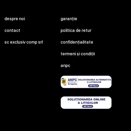
despre noi
garanție
contact
politica de retur
sc exclusiv comp srl
confidențialitate
termeni și condiții
anpc