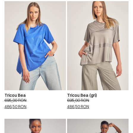
Tricou Bea
Tricou Bea (gri)
695,00
RON
695,00
RON
486,50
RON
486,50
RON