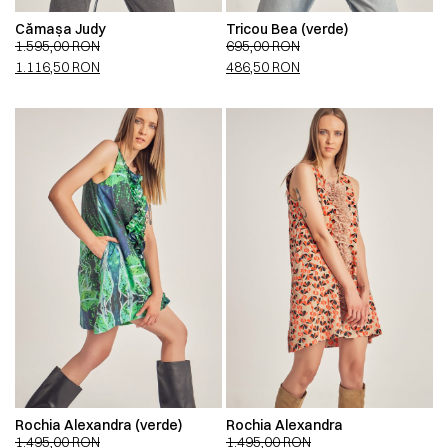
Cămașa Judy
Tricou Bea (verde)
1.595,00
RON
695,00
RON
1.116,50
RON
486,50
RON
Rochia Alexandra (verde)
Rochia Alexandra
1.495,00
RON
1.495,00
RON