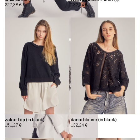
227,38
€
132,24
€
zakar top (in black)
danai blouse (in black)
151,27
€
132,24
€