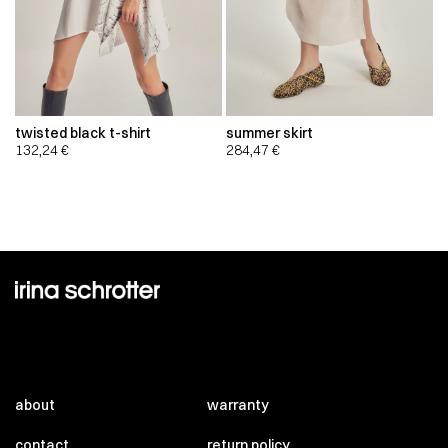
twisted black t-shirt
summer skirt
132,24
€
284,47
€
about
warranty
contact
return policy