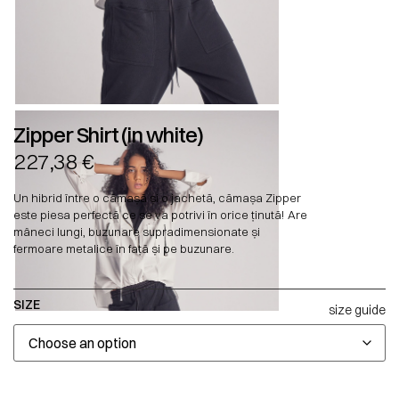
Zipper Shirt (in white)
227,38
€
Un hibrid între o cămașă și o jachetă, cămașa Zipper
este piesa perfectă ce se va potrivi în orice ținută! Are
mâneci lungi, buzunare supradimensionate și
fermoare metalice în față și pe buzunare.
SIZE
size guide