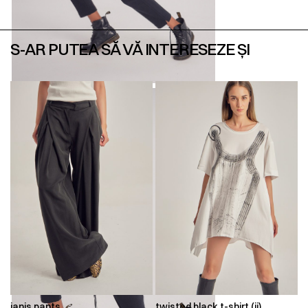
S-AR PUTEA SĂ VĂ INTERESEZE ȘI
ianis pants
twisted black t-shirt (ii)