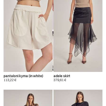
00:00
00:00
pantaloni kyma (in white)
adele skirt
113,22
€
379,61
€