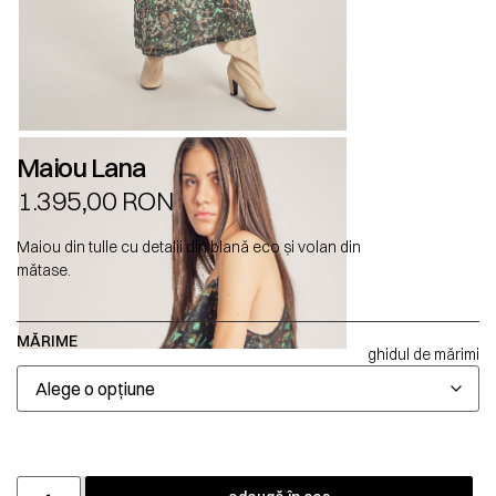
Maiou Lana
1.395,00
RON
Maiou din tulle cu detalii din blană eco și volan din
mătase.
MĂRIME
ghidul de mărimi