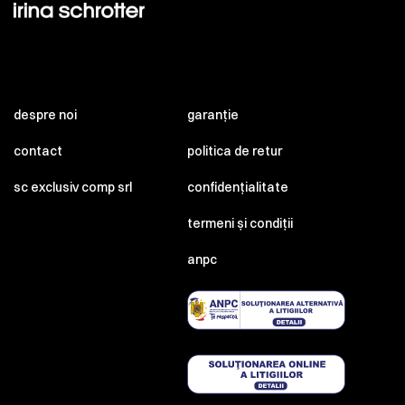
despre noi
garanție
contact
politica de retur
sc exclusiv comp srl
confidențialitate
termeni și condiții
anpc