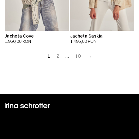
Jacheta Cove
Jacheta Saskia
1.950,00
RON
1.495,00
RON
1
2
…
10
→