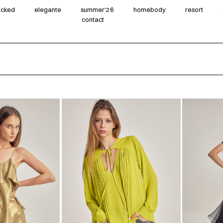
wicked
elegante
summer‘26
homebody
resort
contact