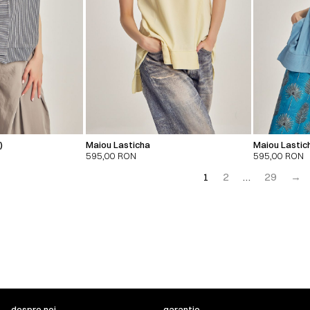
)
Maiou Lasticha
Maiou Lastich
595,00
RON
595,00
RON
1
2
…
29
→
despre noi
garanție