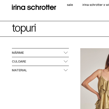
sale
irina schrotter x 
topuri
MĂRIME
CULOARE
MATERIAL