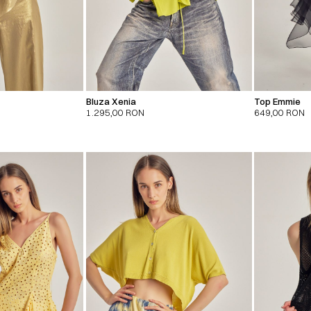
Bluza Xenia
Top Emmie
1.295,00
RON
649,00
RON