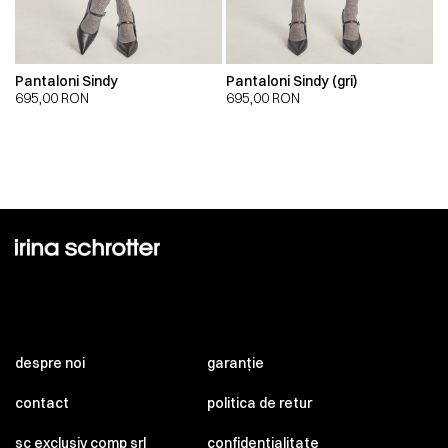
Pantaloni Sindy
Pantaloni Sindy (gri)
695,00
RON
695,00
RON
despre noi
garanție
contact
politica de retur
sc exclusiv comp srl
confidențialitate