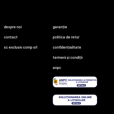
despre noi
garanție
contact
politica de retur
sc exclusiv comp srl
confidențialitate
termeni și condiții
anpc