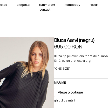
wicked
elegante
summer‘26
homebody
resort
contact
Bluza Aarvi (negru)
695,00
RON
Bluza tip pulover, din tricot de bumbac
lână, cu un croi extralarg.
*ONE SIZE*
MĂRIME
ghidul de mărimi