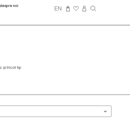
despre noi
EN
 și tricot tip