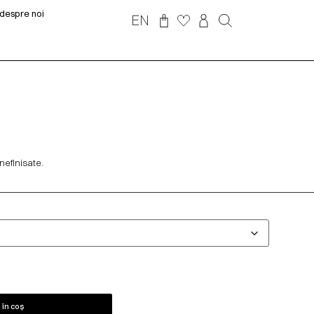
despre noi
EN
nefinisate.
în coș