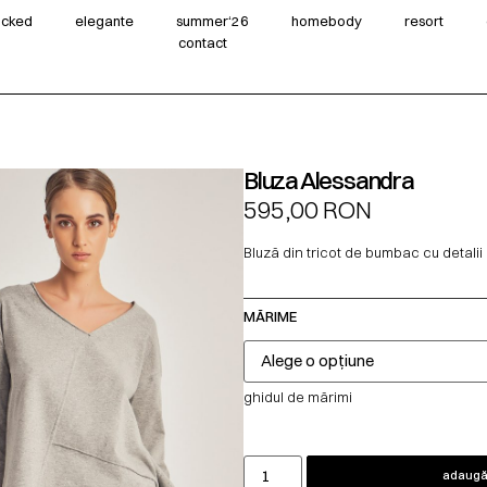
wicked
elegante
summer‘26
homebody
resort
contact
Bluza Alessandra
595,00
RON
Bluză din tricot de bumbac cu detalii 
MĂRIME
ghidul de mărimi
adaugă 