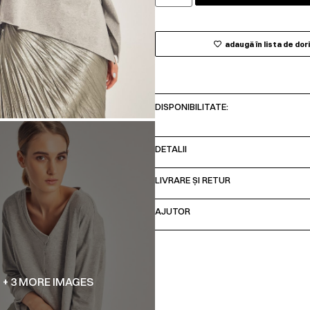
adaugă în lista de dor
DISPONIBILITATE:
DETALII
LIVRARE ȘI RETUR
AJUTOR
+ 3 MORE IMAGES