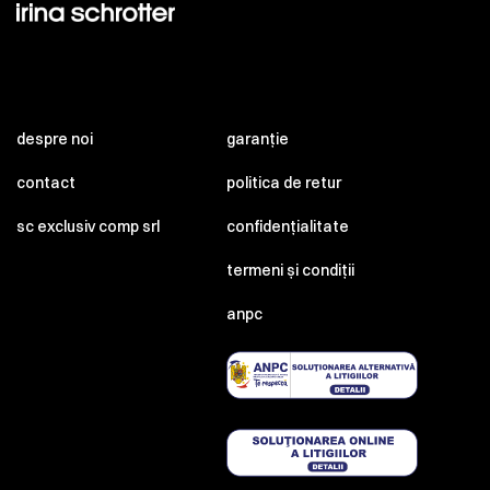
despre noi
garanție
contact
politica de retur
sc exclusiv comp srl
confidențialitate
termeni și condiții
anpc