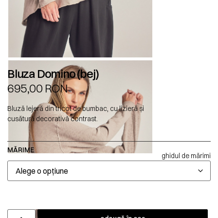
Bluza Domino (bej)
695,00
RON
Bluză lejeră din tricot de bumbac, cu lizieră și
cusătură decorativă contrast.
MĂRIME
ghidul de mărimi