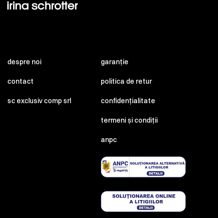
despre noi
garanție
contact
politica de retur
sc exclusiv comp srl
confidențialitate
termeni și condiții
anpc