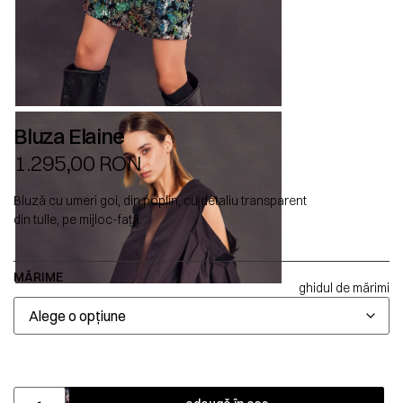
Bluza Elaine
1.295,00
RON
Bluză cu umeri goi, din poplin, cu detaliu transparent
din tulle, pe mijloc-față.
MĂRIME
ghidul de mărimi