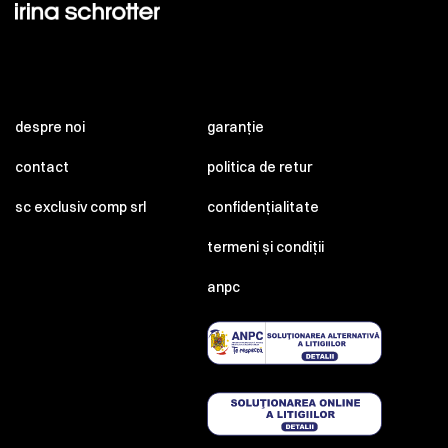
despre noi
garanție
contact
politica de retur
sc exclusiv comp srl
confidențialitate
termeni și condiții
anpc