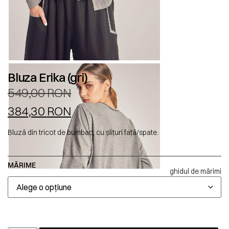
Bluza Erika (gri)
549,00
RON
384,30
RON
Bluză din tricot de bumbac, cu șlițuri față/spate.
MĂRIME
ghidul de mărimi