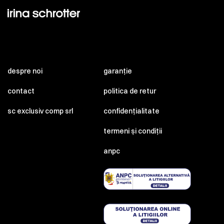
despre noi
garanție
contact
politica de retur
sc exclusiv comp srl
confidențialitate
termeni și condiții
anpc