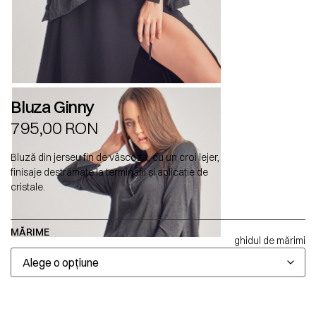
Bluza Ginny
795,00
RON
Bluză din jerseu fin de vâscoză, cu un croi lejer,
finisaje destrămate la terminații și aplicație de
cristale.
MĂRIME
ghidul de mărimi