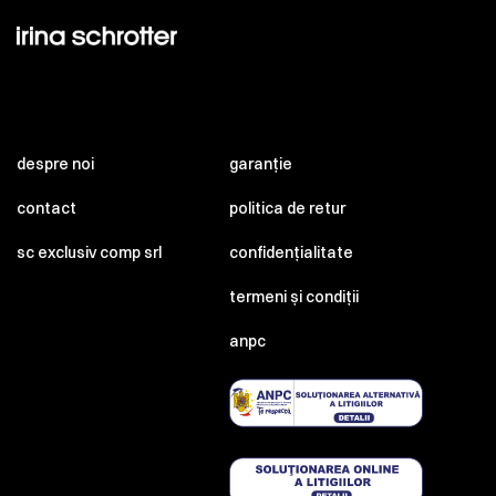
despre noi
garanție
contact
politica de retur
sc exclusiv comp srl
confidențialitate
termeni și condiții
anpc