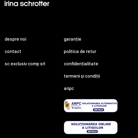
despre noi
garanție
contact
politica de retur
sc exclusiv comp srl
confidențialitate
termeni și condiții
anpc