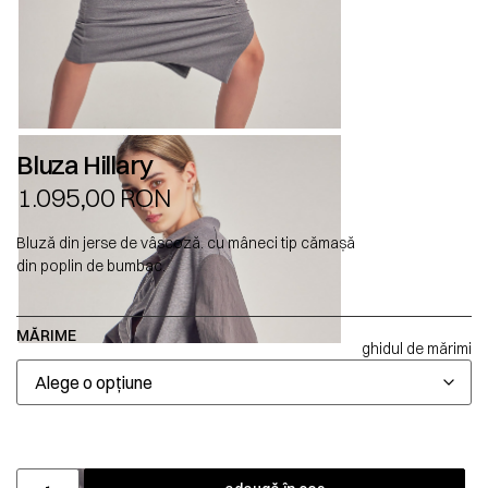
Bluza Hillary
1.095,00
RON
Bluză din jerse de vâscoză. cu mâneci tip cămașă
din poplin de bumbac.
MĂRIME
ghidul de mărimi