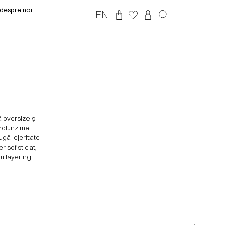
despre noi
EN
ă oversize și
 profunzime
ugă lejeritate
r sofisticat,
ru layering