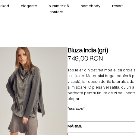
wicked
elegante
summer‘26
homebody
resort
contact
Bluza India (gri)
749,00
RON
Top lejer din catifea moale, cu croial
linii fluide. Materialul bogat conferă
vizuală, iar deschiderile laterale ada
și mișcare. O piesă versatilă, cu un ae
perfectă pentru ținute de zi sau pent
elegant.
*one size*
MĂRIME