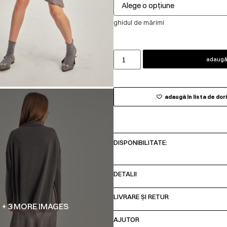
ghidul de mărimi
adaugă 
adaugă în lista de dor
DISPONIBILITATE:
DETALII
LIVRARE ȘI RETUR
+ 3 MORE IMAGES
AJUTOR