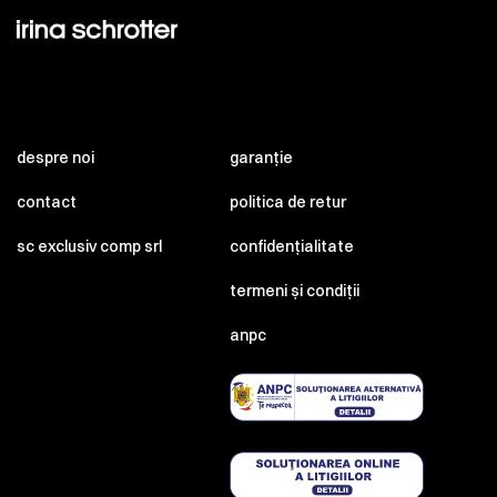
despre noi
garanție
contact
politica de retur
sc exclusiv comp srl
confidențialitate
termeni și condiții
anpc