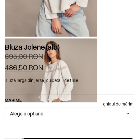
Bluza Jolene (alb)
695,00
RON
486,50
RON
Bluză largă din jerse, cu detalii de tulle.
MĂRIME
ghidul de mărimi