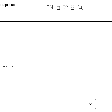
despre noi
EN
t reiat de