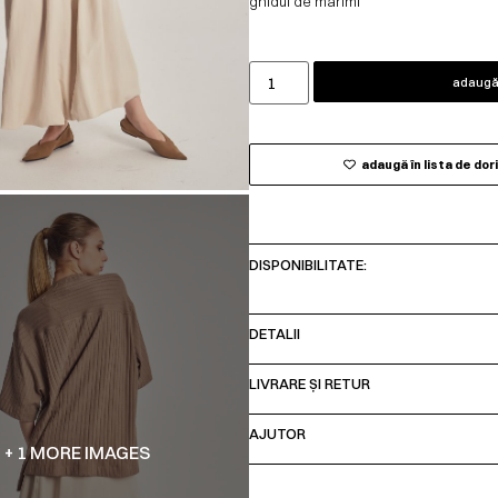
ghidul de mărimi
adaugă 
adaugă în lista de dor
DISPONIBILITATE:
DETALII
LIVRARE ȘI RETUR
AJUTOR
+ 1 MORE IMAGES