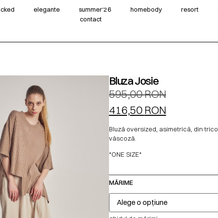
wicked
elegante
summer‘26
homebody
resort
contact
Bluza Josie
595,00
RON
416,50
RON
Bluză oversized, asimetrică, din trico
vâscoză.
*ONE SIZE*
MĂRIME