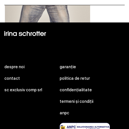
despre noi
garanție
contact
politica de retur
sc exclusiv comp srl
confidențialitate
termeni și condiții
anpc