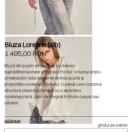
Bluza Loreline (alb)
1.495,00
RON
Bluză din poplin de bumbac cu mâneci
supradimensionate și fronseu frontal. Volumul amplu
al mânecilor este temperat de linia scurtă și
proporțiile curate ale corpului. O piesă care combină
structura clasică a cămășii cu o abordare
contemporană, ușor de integrat în ținute casual sau
urbane.
MĂRIME
ghidul de mărimi