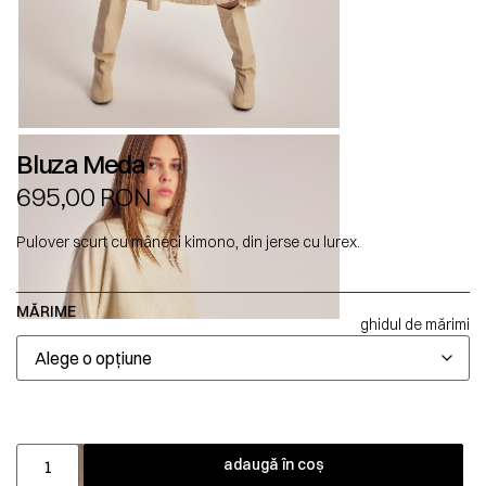
Bluza Meda
695,00
RON
Pulover scurt cu mâneci kimono, din jerse cu lurex.
MĂRIME
ghidul de mărimi
adaugă în coș