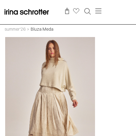
summer‘26
Bluza Meda