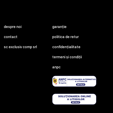
despre noi
garanție
contact
politica de retur
sc exclusiv comp srl
confidențialitate
termeni și condiții
anpc