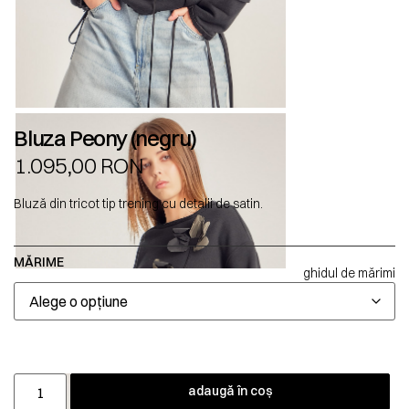
Bluza Peony (negru)
1.095,00
RON
Bluză din tricot tip trening cu detalii de satin.
MĂRIME
ghidul de mărimi
adaugă în coș