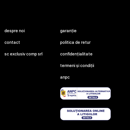
despre noi
garanție
contact
politica de retur
sc exclusiv comp srl
confidențialitate
termeni și condiții
anpc