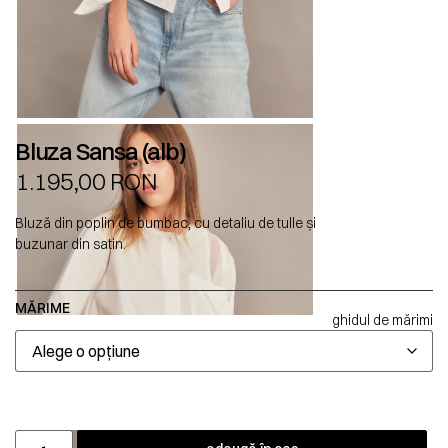
Bluza Sansa (alb)
1.195,00
RON
Bluză din poplin de bumbac, cu detaliu de tulle și
buzunar din satin.
MĂRIME
ghidul de mărimi