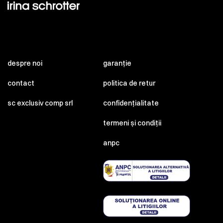
despre noi
garanție
contact
politica de retur
sc exclusiv comp srl
confidențialitate
termeni și condiții
anpc