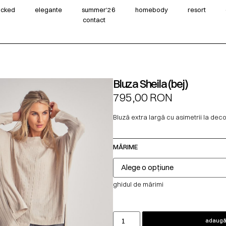
wicked
elegante
summer‘26
homebody
resort
contact
Bluza Sheila (bej)
795,00
RON
Bluză extra largă cu asimetrii la deco
MĂRIME
ghidul de mărimi
adaugă 