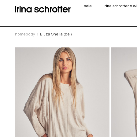
sale
irina schrotter x 
homebody
Bluza Sheila (bej)