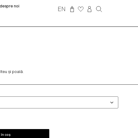
despre noi
EN
lteu și poală.
în coș