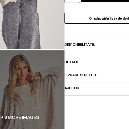
adaugă în lista de dor
DISPONIBILITATE:
DETALII
LIVRARE ȘI RETUR
AJUTOR
+ 3 MORE IMAGES