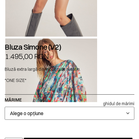
Bluza Simone (V2)
1.495,00
RON
Bluză extra largă din tricot, tulle și satin.
*ONE SIZE*
MĂRIME
ghidul de mărimi