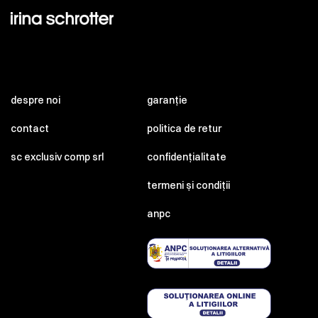
despre noi
garanție
contact
politica de retur
sc exclusiv comp srl
confidențialitate
termeni și condiții
anpc