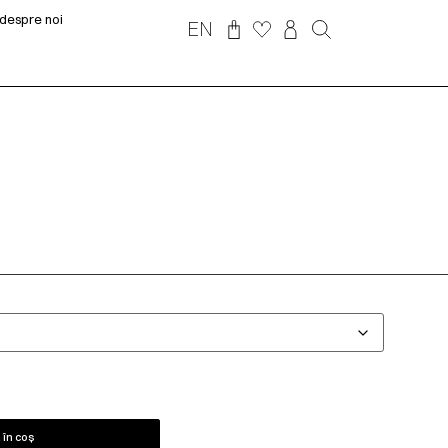
despre noi
EN
în coș