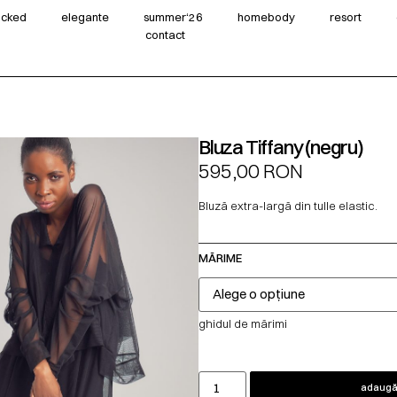
wicked
elegante
summer‘26
homebody
resort
contact
Bluza Tiffany (negru)
595,00
RON
Bluză extra-largă din tulle elastic.
MĂRIME
ghidul de mărimi
adaugă 