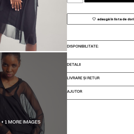
adaugă în lista de dor
DISPONIBILITATE:
DETALII
LIVRARE ȘI RETUR
AJUTOR
+ 1 MORE IMAGES