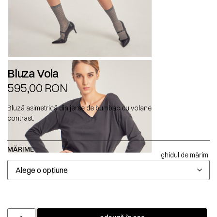
Bluza Vola
595,00
RON
Bluză asimetrică din jerse de bumbac cu volane
contrast.
MĂRIME
ghidul de mărimi