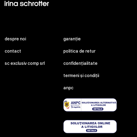
despre noi
garanție
contact
politica de retur
sc exclusiv comp srl
confidențialitate
termeni și condiții
anpc