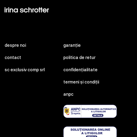
despre noi
garanție
contact
politica de retur
sc exclusiv comp srl
confidențialitate
termeni și condiții
anpc