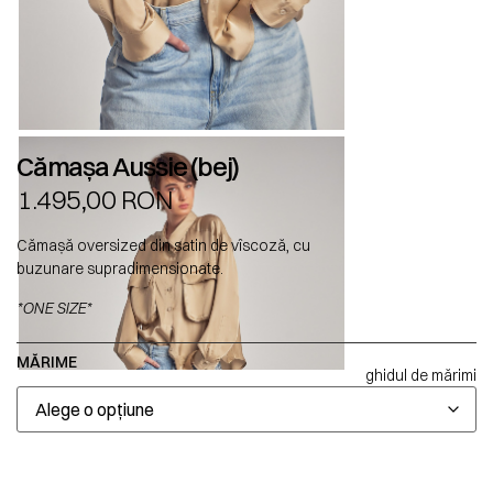
Cămașa Aussie (bej)
1.495,00
RON
Cămașă oversized din satin de vîscoză, cu
buzunare supradimensionate.
*ONE SIZE*
MĂRIME
ghidul de mărimi