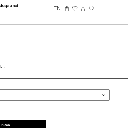
despre noi
EN
il.
în coș