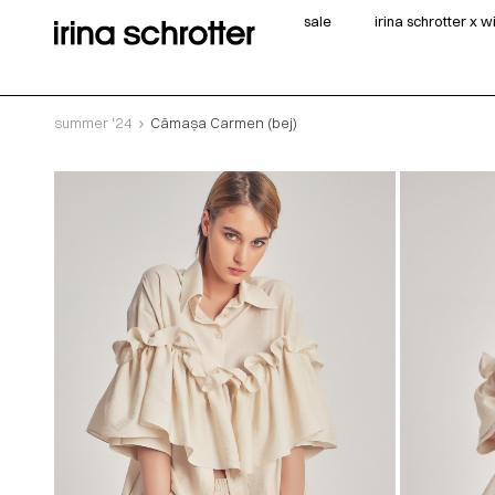
sale
irina schrotter x 
summer '24
Cămașa Carmen (bej)