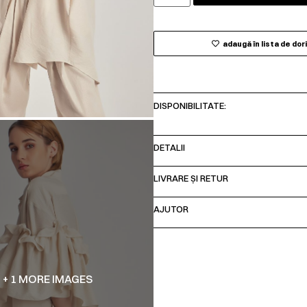
adaugă în lista de dor
DISPONIBILITATE:
DETALII
LIVRARE ȘI RETUR
AJUTOR
+ 1 MORE IMAGES