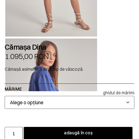
Cămașa Dina
1.095,00
RON
Cămașă asimetrică din crep de vâscoză.
MĂRIME
ghidul de mărimi
adaugă în coș