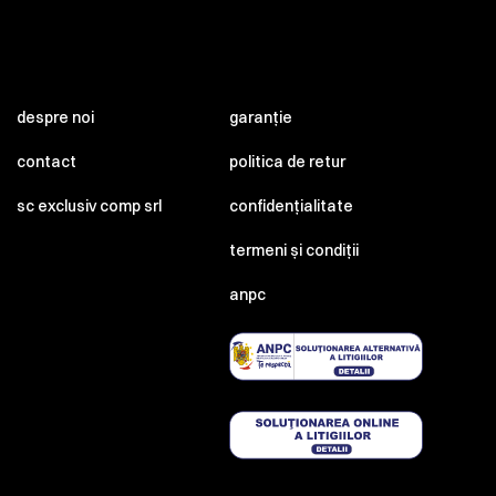
despre noi
garanție
contact
politica de retur
sc exclusiv comp srl
confidențialitate
termeni și condiții
anpc