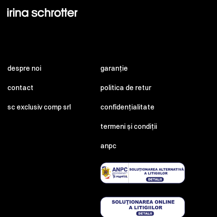
despre noi
garanție
contact
politica de retur
sc exclusiv comp srl
confidențialitate
termeni și condiții
anpc