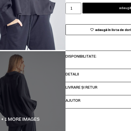
adaugă 
adaugă în lista de dor
DISPONIBILITATE:
DETALII
LIVRARE ȘI RETUR
AJUTOR
+ 1 MORE IMAGES