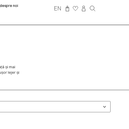
despre noi
EN
ță și mai
șor lejer și