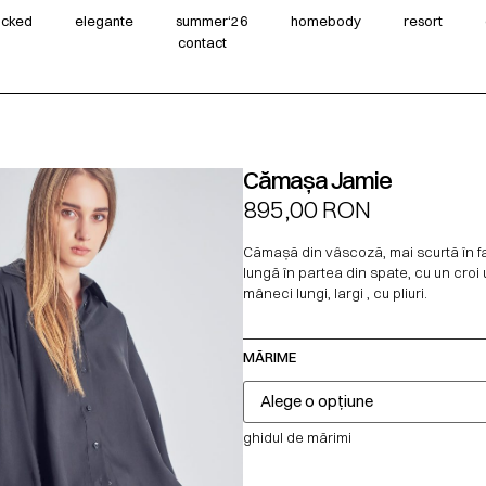
wicked
elegante
summer‘26
homebody
resort
contact
Cămașa Jamie
895,00
RON
Cămașă din vâscoză, mai scurtă în fa
lungă în partea din spate, cu un croi u
mâneci lungi, largi , cu pliuri.
MĂRIME
ghidul de mărimi