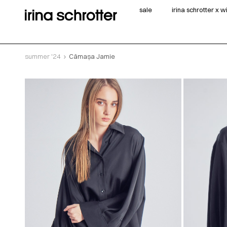
sale
irina schrotter x 
summer '24
Cămașa Jamie