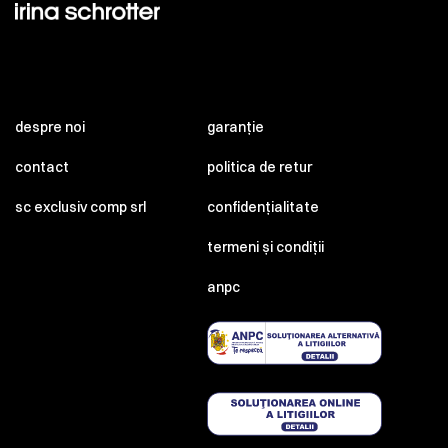
despre noi
garanție
contact
politica de retur
sc exclusiv comp srl
confidențialitate
termeni și condiții
anpc