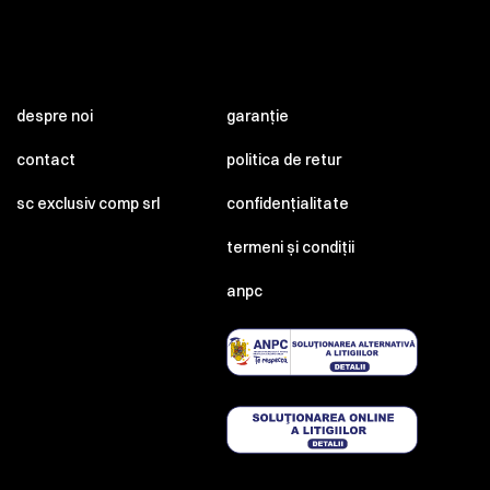
despre noi
garanție
contact
politica de retur
sc exclusiv comp srl
confidențialitate
termeni și condiții
anpc