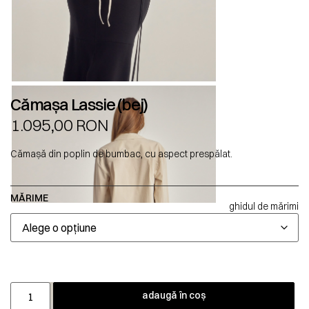
Cămașa Lassie (bej)
1.095,00
RON
Cămașă din poplin de bumbac, cu aspect prespălat.
MĂRIME
ghidul de mărimi
adaugă în coș