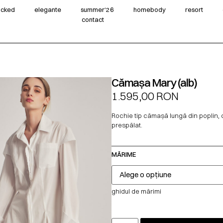
wicked
elegante
summer‘26
homebody
resort
contact
Cămașa Mary (alb)
1.595,00
RON
Rochie tip cămașă lungă din poplin,
prespălat.
MĂRIME
ghidul de mărimi