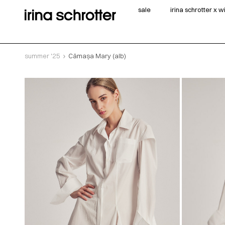
sale
irina schrotter x 
summer '25
Cămașa Mary (alb)