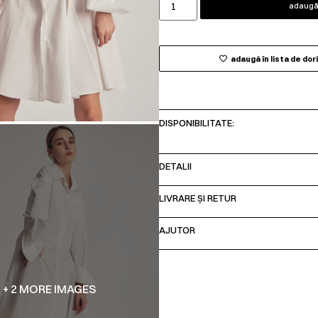
adaugă 
adaugă în lista de dor
DISPONIBILITATE:
DETALII
LIVRARE ȘI RETUR
AJUTOR
+ 2 MORE IMAGES