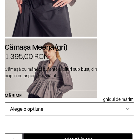
Cămașa Meena (gri)
1.395,00
RON
Cămașă cu mâneci bufante și pliuri sub bust, din
poplin cu aspect prespălat.
MĂRIME
ghidul de mărimi