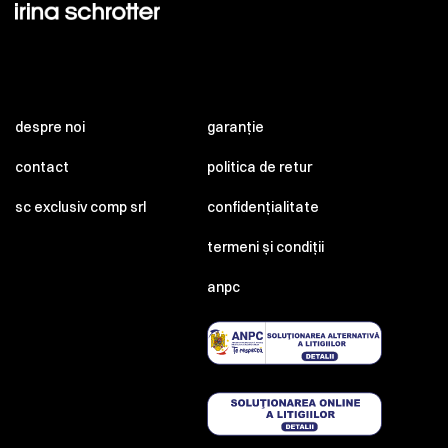
despre noi
garanție
contact
politica de retur
sc exclusiv comp srl
confidențialitate
termeni și condiții
anpc