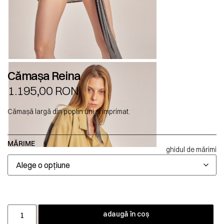
Cămașa Reina
1.195,00
RON
Cămașă largă din poplin uni și imprimat.
MĂRIME
ghidul de mărimi
adaugă în coș