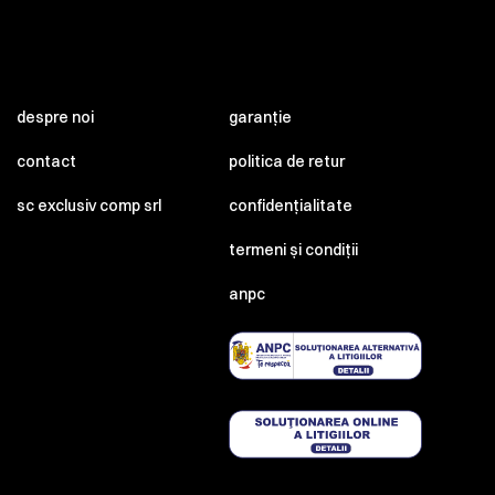
despre noi
garanție
contact
politica de retur
sc exclusiv comp srl
confidențialitate
termeni și condiții
anpc