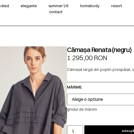
wicked
elegante
summer‘26
homebody
resort
contact
Cămașa Renata (negru)
1.295,00
RON
Cămașă largă din poplin prespălat, cu
MĂRIME
ghidul de mărimi
adaugă 