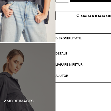
adaugă în lista de dor
DISPONIBILITATE:
DETALII
LIVRARE ȘI RETUR
AJUTOR
+ 2 MORE IMAGES