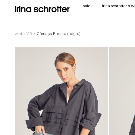
sale
irina schrotter x 
winter'25
Cămașa Renata (negru)