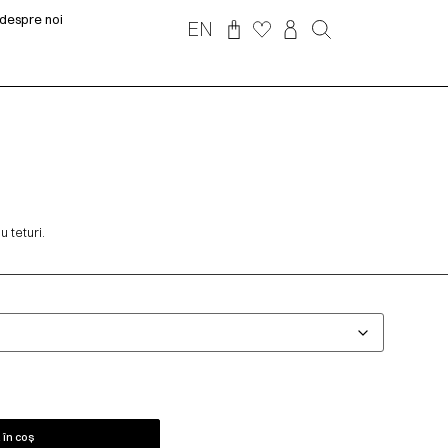
despre noi
EN
 teturi.
în coș