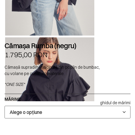
Cămașa Rumba (negru)
1.795,00
RON
Cămașă supradimensionată din poplin de bumbac,
cu volane pe cusăturile laterale.
*ONE SIZE*
MĂRIME
ghidul de mărimi