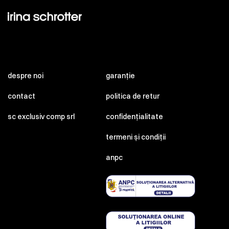
despre noi
garanție
contact
politica de retur
sc exclusiv comp srl
confidențialitate
termeni și condiții
anpc