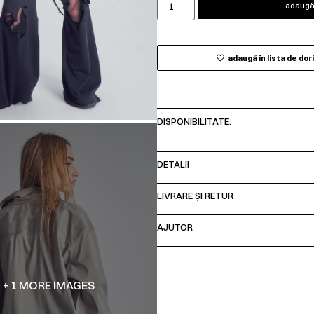
adaugă 
adaugă în lista de dor
DISPONIBILITATE:
DETALII
LIVRARE ȘI RETUR
AJUTOR
+ 1 MORE IMAGES