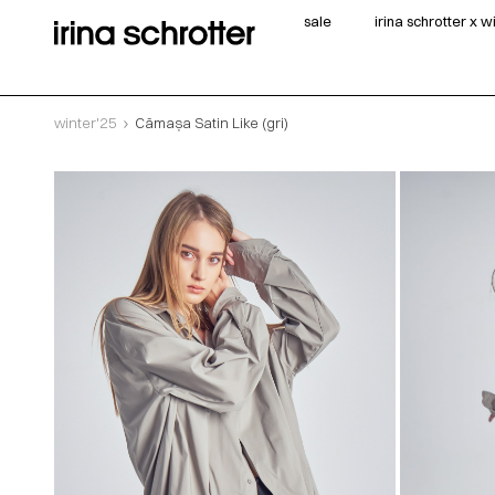
sale
irina schrotter x 
winter'25
Cămașa Satin Like (gri)