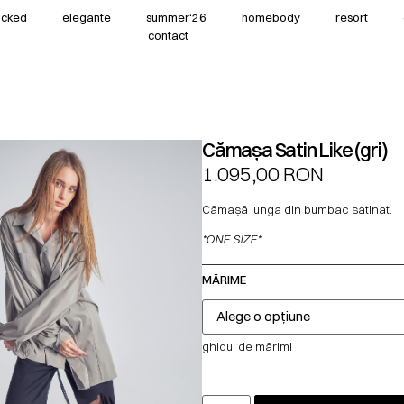
wicked
elegante
summer‘26
homebody
resort
contact
Cămașa Satin Like (gri)
1.095,00
RON
Cămașă lunga din bumbac satinat.
*ONE SIZE*
MĂRIME
ghidul de mărimi