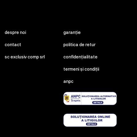
despre noi
garanție
contact
politica de retur
sc exclusiv comp srl
confidențialitate
termeni și condiții
anpc