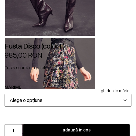
Fusta Disco (color II)
985,00
RON
Fustă scurtă din paiete.
MĂRIME
ghidul de mărimi
adaugă în coș