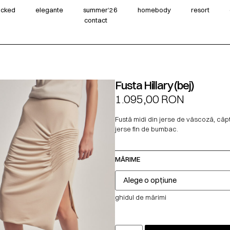
wicked
elegante
summer‘26
homebody
resort
contact
Fusta Hillary (bej)
1.095,00
RON
Fustă midi din jerse de vâscoză, căp
jerse fin de bumbac.
MĂRIME
ghidul de mărimi