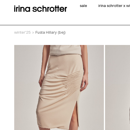
sale
irina schrotter x 
winter'25
Fusta Hillary (bej)