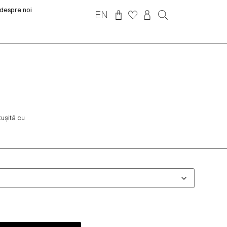
despre noi
EN
tușită cu