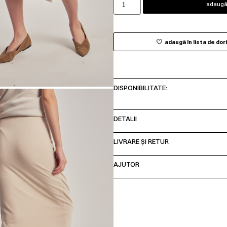
adaugă 
adaugă în lista de dor
DISPONIBILITATE:
DETALII
LIVRARE ȘI RETUR
AJUTOR