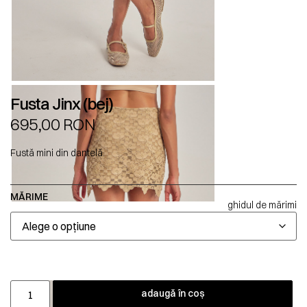
Fusta Jinx (bej)
695,00
RON
Fustă mini din dantelă.
MĂRIME
ghidul de mărimi
adaugă în coș