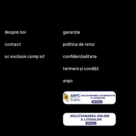
despre noi
garanție
contact
politica de retur
sc exclusiv comp srl
confidențialitate
termeni și condiții
anpc