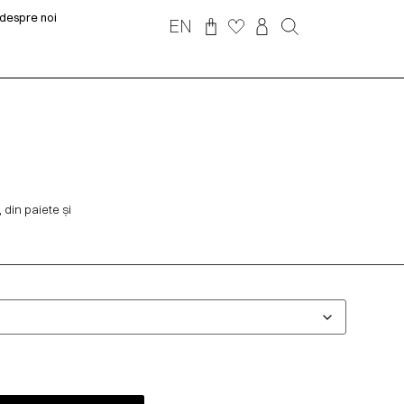
despre noi
EN
, din paiete și