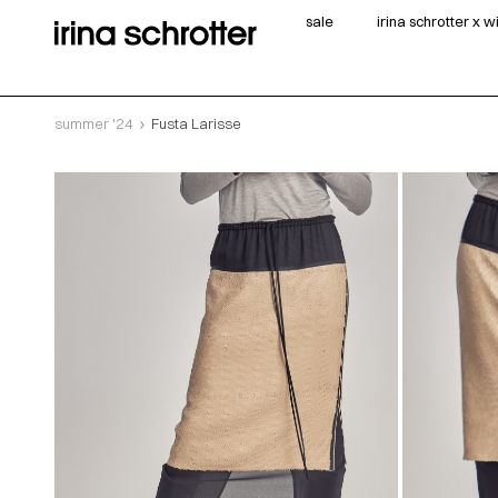
sale
irina schrotter x 
summer '24
Fusta Larisse