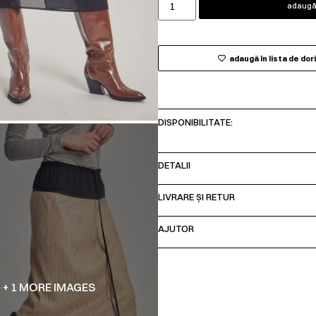
adaugă 
adaugă în lista de dor
DISPONIBILITATE:
DETALII
LIVRARE ȘI RETUR
AJUTOR
+ 1 MORE IMAGES