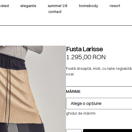
wicked
elegante
summer‘26
homebody
resort
contact
Fusta Larisse
1.295,00
RON
Fustă dreaptă, midi, cu talie reglabilă
voal.
MĂRIME
ghidul de mărimi