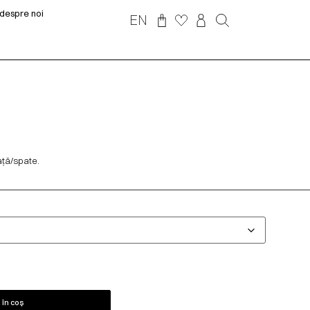
despre noi
EN
față/spate.
în coș