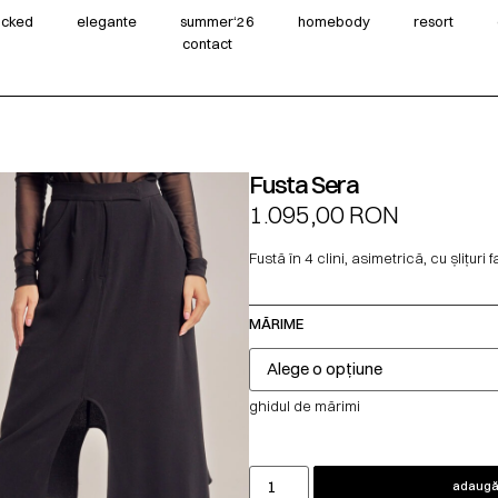
wicked
elegante
summer‘26
homebody
resort
contact
Fusta Sera
1.095,00
RON
Fustă în 4 clini, asimetrică, cu șlițuri 
MĂRIME
ghidul de mărimi
adaugă 