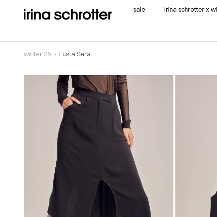
sale
irina schrotter x 
winter'25
Fusta Sera