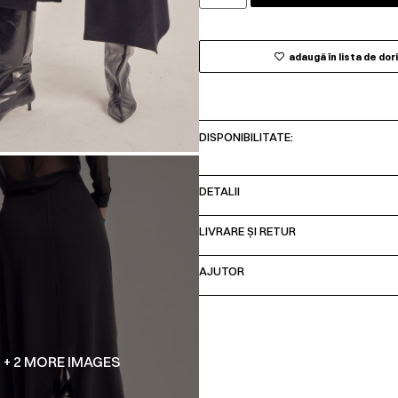
adaugă în lista de dor
DISPONIBILITATE:
DETALII
LIVRARE ȘI RETUR
AJUTOR
+ 2 MORE IMAGES