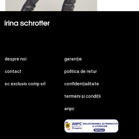
despre noi
garanție
contact
politica de retur
sc exclusiv comp srl
confidențialitate
termeni și condiții
anpc