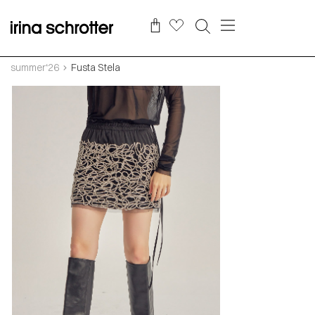
summer‘26
Fusta Stela