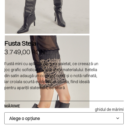
Fusta Stela
3.749,00
RON
Fustă mini cu aplicații din șnur paietat, ce creează un
joc grafic sofisticat pe suprafața materialului. Betelia
din satin adaugă un contrast subtil și o notă rafinată,
iar croiala scurtă evidențiază silueta, fiind ideală
pentru apariții statement, de seară.
MĂRIME
ghidul de mărimi