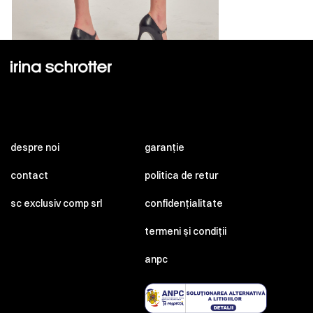
despre noi
garanție
contact
politica de retur
sc exclusiv comp srl
confidențialitate
termeni și condiții
anpc