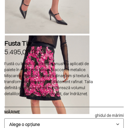
Fusta Tia
5.495,00
RON
Fustă cu linie A, decorată manual cu aplicații de
paiete în nuanțe de fucsia și accente metalice.
Mișcarea paietelor creează dinamism și textură,
transformând piesa într-un statement rafinat. Talia
definită și croiala curată echilibrează volumul
detaliilor, pentru un look elegant, dar îndrăzneț.
MĂRIME
ghidul de mărimi