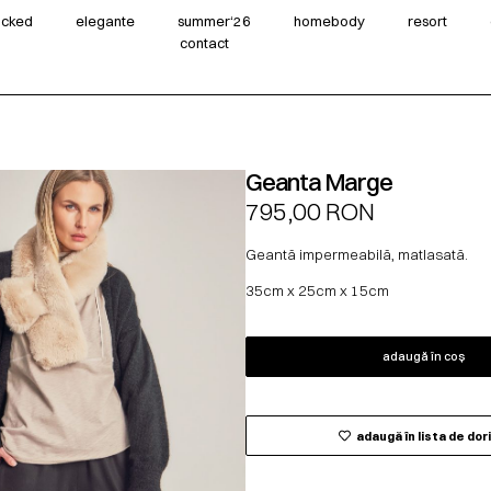
wicked
elegante
summer‘26
homebody
resort
contact
Geanta Marge
795,00
RON
Geantă impermeabilă, matlasată.
35cm x 25cm x 15cm
adaugă în coș
adaugă în lista de dor