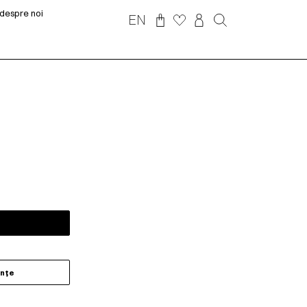
despre noi
EN
ințe