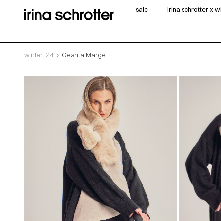
sale
irina schrotter x 
winter '24
Geanta Marge